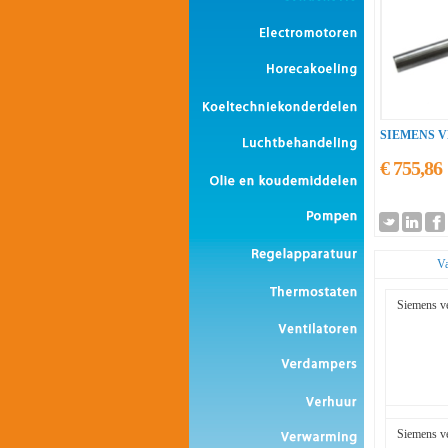
SIEMENS 
€ 755,86
Va
Siemens ve
Siemens ve