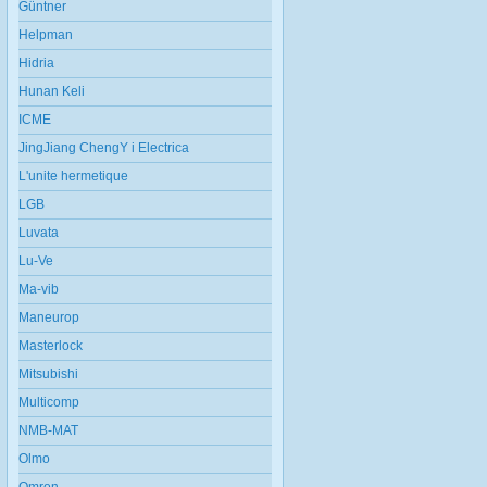
Güntner
Helpman
Hidria
Hunan Keli
ICME
JingJiang ChengY i Electrica
L'unite hermetique
LGB
Luvata
Lu-Ve
Ma-vib
Maneurop
Masterlock
Mitsubishi
Multicomp
NMB-MAT
Olmo