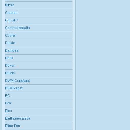
Bitzer
Cantoni
C.E.SET
Commonwealth
Coprel
Daikin
Danfoss
Delta
Dexun
Dutchi
DWM Copeland
EBM Papst
EC
Eco
Elco
Elettromecanica
Elina Fan