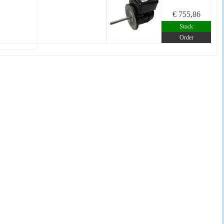
€ 755,86
Stock
Order