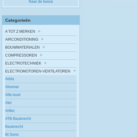
Naar de kassa
Categorieën
A TOT Z MERKEN
AIRCONDITIONING
BOUWMATERIALEN
COMPRESSOREN
ELECTROTECHNIEK
ELECTROMOTOREN-VENTILATOREN
Adda
Alexmar
Alfa laval
Atel
Artiko
ATB-Bauknecht
Bauknecht
BI Sonic