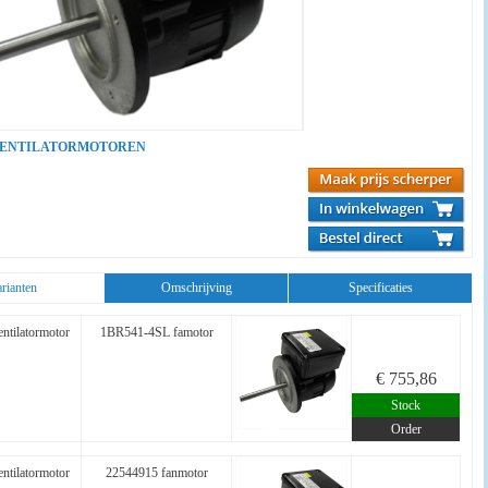
VENTILATORMOTOREN
rianten
Omschrijving
Specificaties
ntilatormotor
1BR541-4SL famotor
€ 755,86
Stock
Order
ntilatormotor
22544915 fanmotor