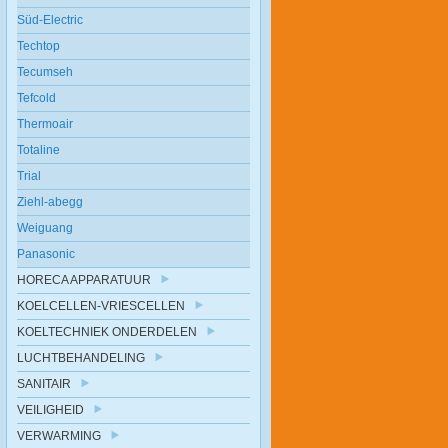
Süd-Electric
Techtop
Tecumseh
Tefcold
Thermoair
Totaline
Trial
Ziehl-abegg
Weiguang
Panasonic
HORECA APPARATUUR
KOELCELLEN-VRIESCELLEN
KOELTECHNIEK ONDERDELEN
LUCHTBEHANDELING
SANITAIR
VEILIGHEID
VERWARMING