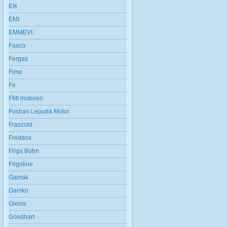
Elk
EMI
EMMEVI
Fasco
Fergas
Fime
Fir
FMI motoren
Foshan Lepuda Motor
Frascold
Freddox
Friga Bohn
Frigoline
Gamak
Gamko
Glems
Goedhart