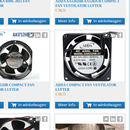
A R09E-2025 FAN
ADDA AA1282HB AA1282UB COMPACT
OR
FAN VENTILATOR LUFTER
€ 30,51
52HB COMPACT FAN
ADDA COMPACT FAN VENTILATOR
OR LUFTER
LUFTER
€ 19,75