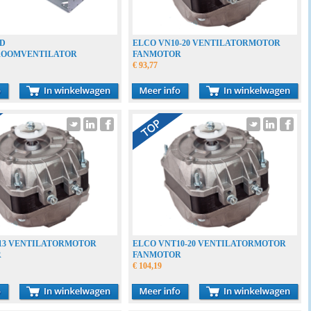
FD
ELCO VN10-20 VENTILATORMOTOR
ROOMVENTILATOR
FANMOTOR
N RADIALLÜFTER
€ 93,77
-13 VENTILATORMOTOR
ELCO VNT10-20 VENTILATORMOTOR
R
FANMOTOR
€ 104,19