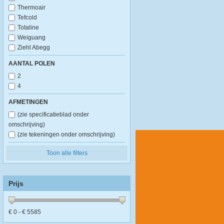
Thermoair
Tefcold
Totaline
Weiguang
Ziehl Abegg
AANTAL POLEN
2
4
AFMETINGEN
(zie specificatieblad onder
omschrijving)
(zie tekeningen onder omschrijving)
Toon alle filters
Prijs
€
0
- €
5585