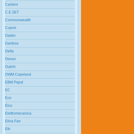
Cantoni
C.E.SET
Commonwealth
Coprel
Daikin
Danfoss
Delta
Dexun
Dutchi
DWM Copeland
EBM Papst
EC
Eco
Elco
Elettromecanica
Elina Fan
Elk