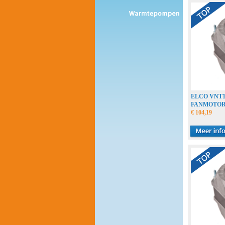
ELCO VNT
FANMOTO
€ 104,19