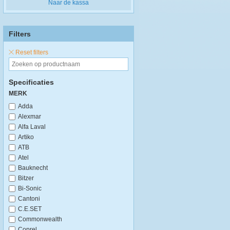
Naar de kassa
Filters
Reset filters
Specificaties
MERK
Adda
Alexmar
Alfa Laval
Artiko
ATB
Atel
Bauknecht
Bitzer
Bi-Sonic
Cantoni
C.E.SET
Commonwealth
Coprel