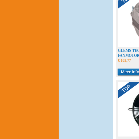
GLEMS TE
FANMOTO
€ 103,77