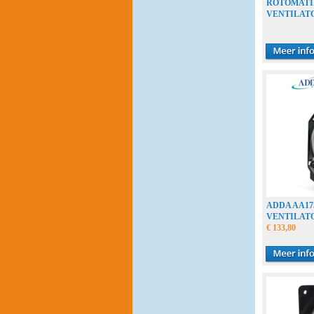
ROTOMATIK
VENTILAT
ADDA AA17
VENTILAT
€ 133,80