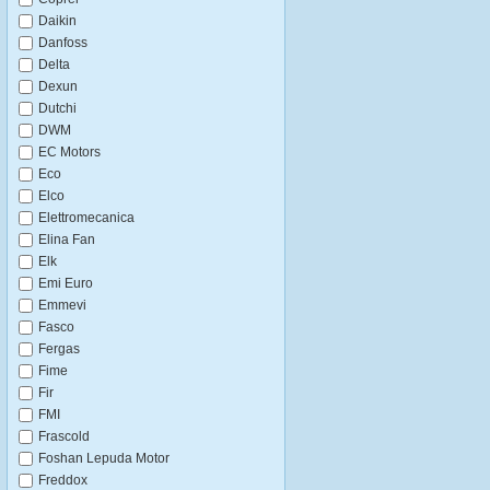
Daikin
Danfoss
Delta
Dexun
Dutchi
DWM
EC Motors
Eco
Elco
Elettromecanica
Elina Fan
Elk
Emi Euro
Emmevi
Fasco
Fergas
Fime
Fir
FMI
Frascold
Foshan Lepuda Motor
Freddox