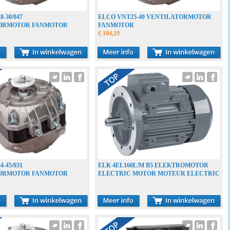
-30/047
ELCO VNT25-40 VENTILATORMOTOR
ORMOTOR FANMOTOR
FANMOTOR
€ 104,19
-45/031
ELK 4EL160L/M B5 ELEKTROMOTOR
ORMOTOR FANMOTOR
ELECTRIC MOTOR MOTEUR ELECTRIC