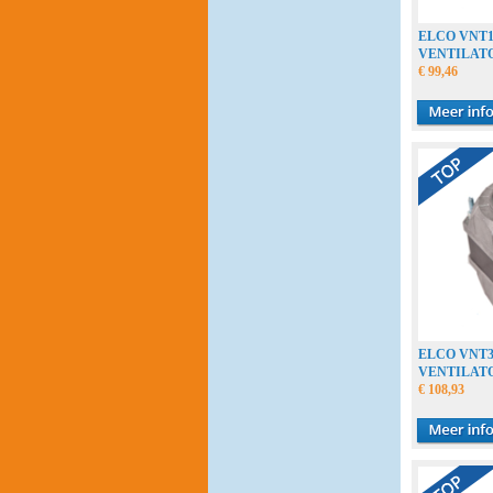
ELCO VNT18
VENTILAT
€ 99,46
ELCO VNT34
VENTILAT
€ 108,93