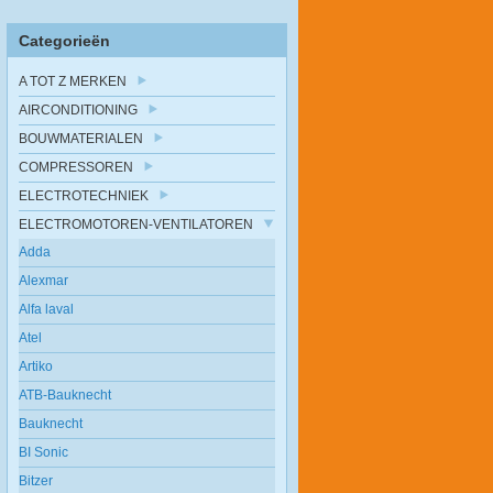
Categorieën
A TOT Z MERKEN
AIRCONDITIONING
BOUWMATERIALEN
COMPRESSOREN
ELECTROTECHNIEK
ELECTROMOTOREN-VENTILATOREN
Adda
Alexmar
Alfa laval
Atel
Artiko
ATB-Bauknecht
Bauknecht
BI Sonic
Bitzer