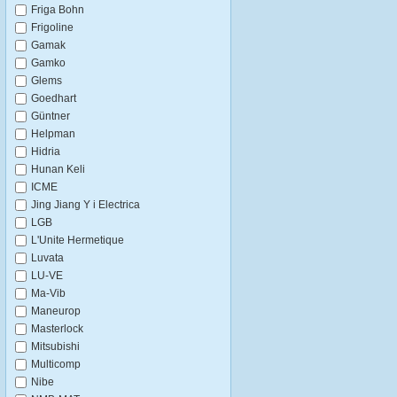
Friga Bohn
Frigoline
Gamak
Gamko
Glems
Goedhart
Güntner
Helpman
Hidria
Hunan Keli
ICME
Jing Jiang Y i Electrica
LGB
L'Unite Hermetique
Luvata
LU-VE
Ma-Vib
Maneurop
Masterlock
Mitsubishi
Multicomp
Nibe