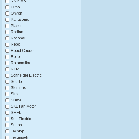
NMB-MAT
Olmo
Omron
Panasonic
Plaset
Radlon
Rational
Rebo
Robot Coupe
Roller
Rotomatika
RPM
Schneider Electric
Searle
Siemens
Simel
Sisme
SKL Fan Motor
SMEN
Sud Electric
Sunon
Techtop
Tecumseh