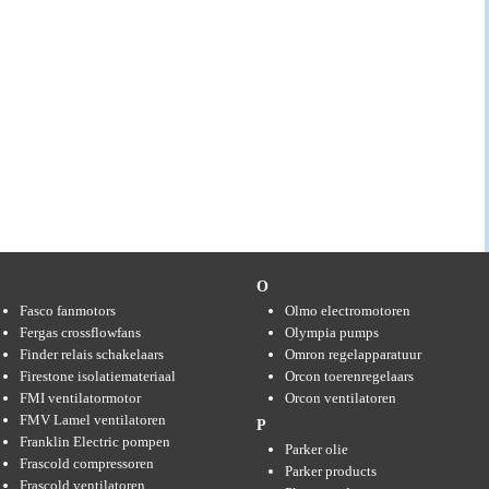
F
O
Fasco fanmotors
Olmo electromotoren
Fergas crossflowfans
Olympia pumps
Finder relais schakelaars
Omron regelapparatuur
Firestone isolatiemateriaal
Orcon toerenregelaars
FMI ventilatormotor
Orcon ventilatoren
FMV Lamel ventilatoren
P
Franklin Electric pompen
Parker olie
Frascold compressoren
Parker products
Frascold ventilatoren