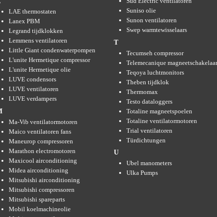
Süd Electric ventilatoren
L
Suniso olie
LAE thermostaten
Sunon ventilatoren
Lanex PBM
Swep warmtewisselaars
Legrand tijdklokken
Lemmens ventilatoren
T
Little Giant condenwaterpompen
Tecumseh compressor
L'unite Hermetique compressor
Telemecanique magneetschakelaar
L'unite Hermetique olie
Teqoya luchtmonitors
LUVE condensors
Theben tijdklok
LUVE ventilatoren
Thermomax
LUVE verdampers
Testo dataloggers
Totaline magneetspoelen
M
Totaline ventilatormotoren
Ma-Vib ventilatormotoren
Trial ventilatoren
Maico ventilatoren fans
Türdichtungen
Maneurop compressoren
Marathon electromotoren
U
Maxicool airconditioning
Ubel manometers
Midea airconditioning
Ulka Pumps
Mitsubishi airconditioning
Mitsubishi compressoren
Mitsubishi spareparts
Mobil koelmachineolie