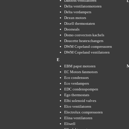
Danfoss ventilatoren
Delta ventilatormotoren
Delta verdampers
Dexun motors
Dixell thermostaten
Doorseals
Domo convectors kachels
Doucette heatexchangers
DWM Copeland compressoren
DWM Copeland ventilatoren
E
EBM papst motoren
EC Motors fanmotors
Eco condensors
Eco verdampers
EDC condenspompen
Ego thermostats
Elbi solenoid valves
Elco ventilatoren
Electrolux compressoren
Elina ventilatoren
Eliwell