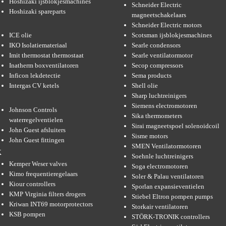
Hoshizaki ijsblokjesmachines
Schneider Electric
Hoshizaki spareparts
magneetschakelaars
Schneider Electric motors
ICE olie
Scotsman ijsblokjesmachines
IKO Isolatiemateriaal
Searle condensors
Imit thermostat thermostaat
Searle ventilatormotor
Inatherm boxventilatoren
Secop compressors
Inficon lekdetectie
Sema products
Intergas CV ketels
Shell olie
Sharp luchtreinigers
Siemens electromotoren
Johnson Controls
Sika thermometers
waterregelventielen
Sirai magneetspoel solenoidcoil
John Guest afsluiters
Sisme motors
John Guest fittingen
SMEN Ventilatormotoren
K
Soehnle luchtreinigers
Kemper Weser valves
Soga electromotoren
Kimo frequentieregelaars
Soler & Palau ventilatoren
Kiour controllers
Sporlan expansieventielen
KMP Virginia filters drogers
Stiebel Eltron pompen pumps
Kriwan INT69 motorprotectors
Storkair ventilatoren
KSB pompen
STÖRK-TRONIK controllers