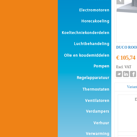
DUCO ROO
€ 105,74
Excl. VAT
Varian
D