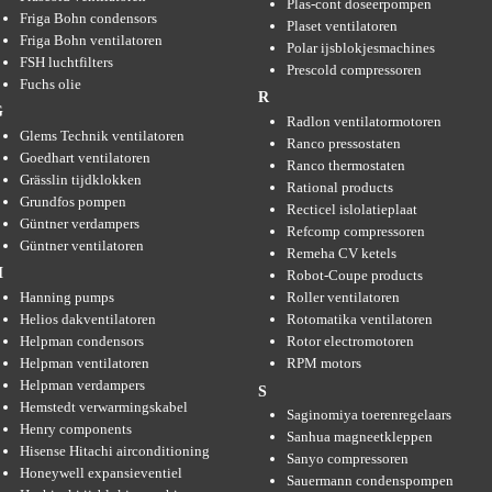
Plas-cont doseerpompen
Friga Bohn condensors
Plaset ventilatoren
Friga Bohn ventilatoren
Polar ijsblokjesmachines
FSH luchtfilters
Prescold compressoren
Fuchs olie
R
G
Radlon ventilatormotoren
Glems Technik ventilatoren
Ranco pressostaten
Goedhart ventilatoren
Ranco thermostaten
Grässlin tijdklokken
Rational products
Grundfos pompen
Recticel islolatieplaat
Güntner verdampers
Refcomp compressoren
Güntner ventilatoren
Remeha CV ketels
H
Robot-Coupe products
Hanning pumps
Roller ventilatoren
Helios dakventilatoren
Rotomatika ventilatoren
Helpman condensors
Rotor electromotoren
Helpman ventilatoren
RPM motors
Helpman verdampers
S
Hemstedt verwarmingskabel
Saginomiya toerenregelaars
Henry components
Sanhua magneetkleppen
Hisense Hitachi airconditioning
Sanyo compressoren
Honeywell expansieventiel
Sauermann condenspompen