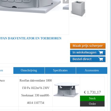
FFAN DAKVENTILATOR EN TOEBEHOREN
ten
Omschrijving
Specificaties
Accessoires
uco
Rooffan dakventilator 1800
150 Pa 1822m³/h 230V
€ 1.731,17
Steekmaat: 330 mm000-
Stock
4614 1107754
Order