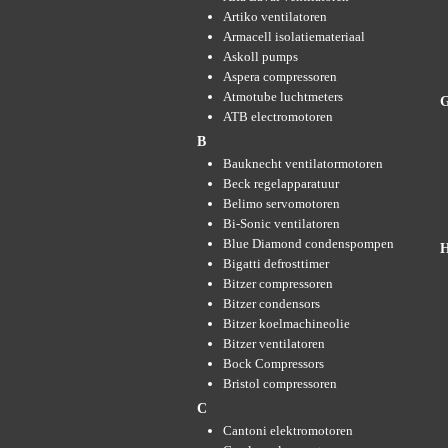
Artiko ventilatoren
Armacell isolatiemateriaal
Askoll pumps
Aspera compressoren
Atmotube luchtmeters
ATB electromotoren
B
Bauknecht ventilatormotoren
Beck regelapparatuur
Belimo servomotoren
Bi-Sonic ventilatoren
Blue Diamond condenspompen
Bigatti defrosttimer
Bitzer compressoren
Bitzer condensors
Bitzer koelmachineolie
Bitzer ventilatoren
Bock Compressors
Bristol compressoren
C
Cantoni elektromotoren