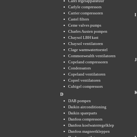
Carel regelapparatuur
Carlyle compressors
Carrier compressoren
I
Castel filters
Ceme valves pumps
Charles Austen pompen
Chaysol LBH kast
Chaysol ventilatoren
Clage warmwatertoestel
Commonwealth ventilatoren
J
Copeland compressoren
Condensators
Copeland ventilatoren
Coprel ventilatoren
Cubigel compressors
D
DAB pompen
Daikin airconditioning
Daikin spareparts
Danfoss compressors
Danfoss koelwaterregelklep
Danfoss magneetkleppen