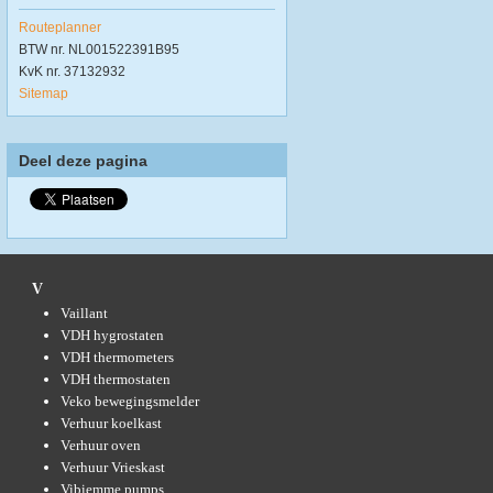
Routeplanner
BTW nr. NL001522391B95
KvK nr. 37132932
Sitemap
Deel deze pagina
V
Vaillant
VDH hygrostaten
VDH thermometers
VDH thermostaten
Veko bewegingsmelder
Verhuur koelkast
Verhuur oven
Verhuur Vrieskast
Vibiemme pumps