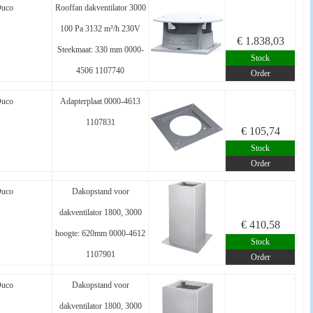
uco
Rooffan dakventilator 3000
100 Pa 3132 m³/h 230V
€ 1.838,03
Steekmaat: 330 mm 0000-
Stock
4506 1107740
Order
uco
Adapterplaat 0000-4613
1107831
€ 105,74
Stock
Order
uco
Dakopstand voor
dakventilator 1800, 3000
€ 410,58
hoogte: 620mm 0000-4612
Stock
1107901
Order
uco
Dakopstand voor
dakventilator 1800, 3000