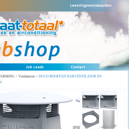
WARMING
>
Ventilatoren
>
DUCO ROOFFAN DAKVENTILATOR EN
N