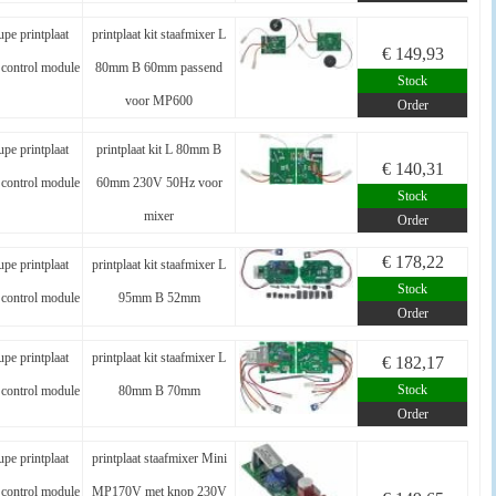
pe printplaat
printplaat kit staafmixer L
€ 149,93
control module
80mm B 60mm passend
Stock
voor MP600
Order
pe printplaat
printplaat kit L 80mm B
€ 140,31
control module
60mm 230V 50Hz voor
Stock
mixer
Order
€ 178,22
pe printplaat
printplaat kit staafmixer L
Stock
control module
95mm B 52mm
Order
pe printplaat
printplaat kit staafmixer L
€ 182,17
Stock
control module
80mm B 70mm
Order
pe printplaat
printplaat staafmixer Mini
control module
MP170V met knop 230V