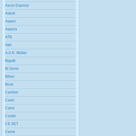
Ascor Express
Askoll
Aspen
Aspera
ATB
Atel
A.U.K. Müller
Bigatti
Bi Sonic
Bitzer
Bock
Cantoni
Carel
Carre
Castel
CE SET
Ceme