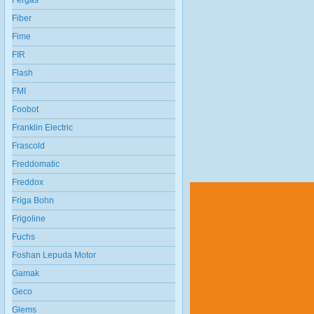
Fergas
Fiber
Fime
FIR
Flash
FMI
Foobot
Franklin Electric
Frascold
Freddomatic
Freddox
Friga Bohn
Frigoline
Fuchs
Foshan Lepuda Motor
Gamak
Geco
Glems