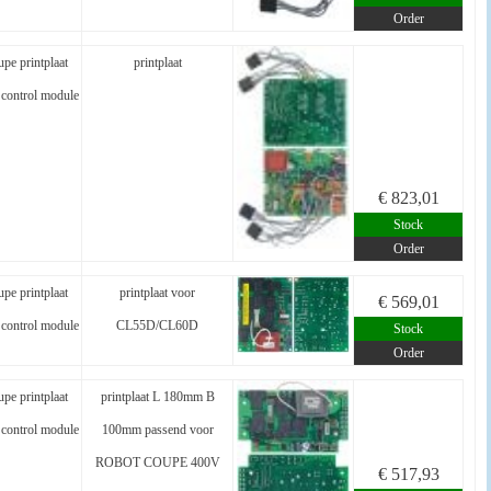
Order
pe printplaat
printplaat
control module
€ 823,01
Stock
Order
pe printplaat
printplaat voor
€ 569,01
control module
CL55D/CL60D
Stock
Order
pe printplaat
printplaat L 180mm B
control module
100mm passend voor
ROBOT COUPE 400V
€ 517,93