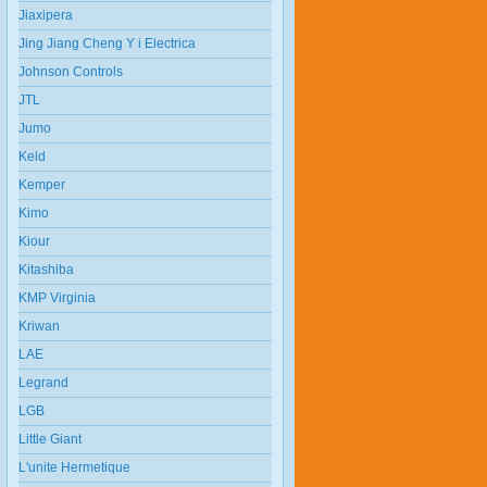
Jiaxipera
Jing Jiang Cheng Y i Electrica
Johnson Controls
JTL
Jumo
Keld
Kemper
Kimo
Kiour
Kitashiba
KMP Virginia
Kriwan
LAE
Legrand
LGB
Little Giant
L'unite Hermetique