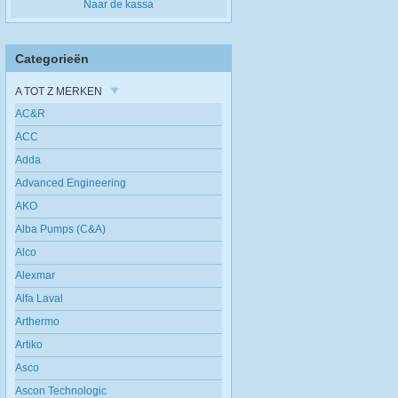
Naar de kassa
Categorieën
A TOT Z MERKEN
AC&R
ACC
Adda
Advanced Engineering
AKO
Alba Pumps (C&A)
Alco
Alexmar
Alfa Laval
Arthermo
Artiko
Asco
Ascon Technologic