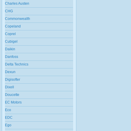
Charles Austen
CHG
Commonwealth
Copeland
Coprel
Cubigel
Daikin
Danfoss
Delta Technics
Dexun
Digisofter
Dixell
Doucette
EC Motors
Eco
EDC
Ego