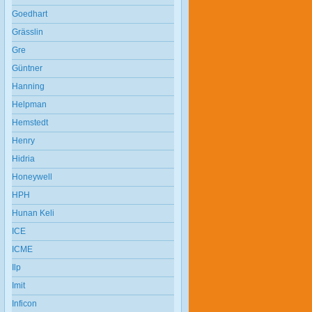
Goedhart
Grässlin
Gre
Güntner
Hanning
Helpman
Hemstedt
Henry
Hidria
Honeywell
HPH
Hunan Keli
ICE
ICME
Ilp
Imit
Inficon