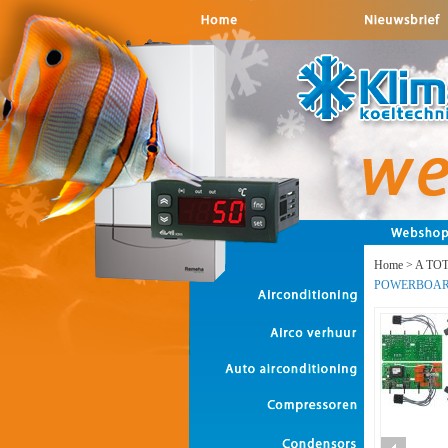
Home
>
A TO
POWERBOAR