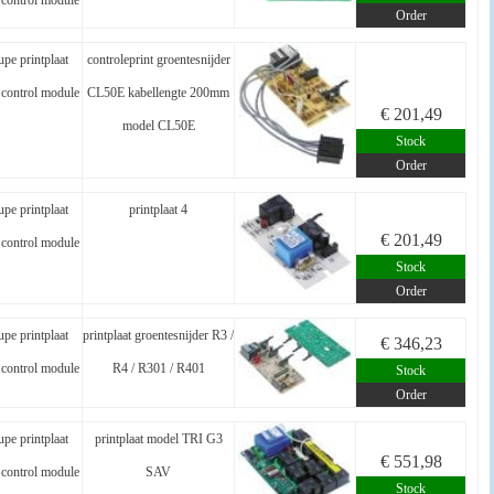
control module
Order
pe printplaat
controleprint groentesnijder
control module
CL50E kabellengte 200mm
€ 201,49
model CL50E
Stock
Order
pe printplaat
printplaat 4
€ 201,49
control module
Stock
Order
pe printplaat
printplaat groentesnijder R3 /
€ 346,23
control module
R4 / R301 / R401
Stock
Order
pe printplaat
printplaat model TRI G3
€ 551,98
control module
SAV
Stock