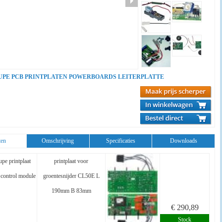
UPE PCB PRINTPLATEN POWERBOARDS LEITERPLATTE
ten
Omschrijving
Specificaties
Downloads
pe printplaat
printplaat voor
control module
groentesnijder CL50E L
190mm B 83mm
€ 290,89
Stock