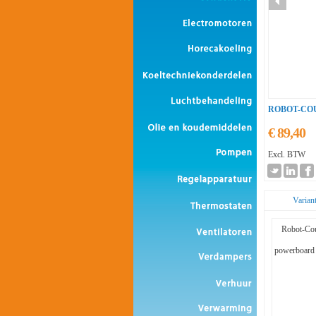
ROBOT-CO
€ 89,40
Excl. BTW
Varian
Robot-Cou
powerboard 