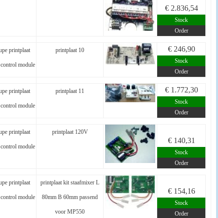
€ 2.836,54
Stock
Order
€ 246,90
pe printplaat
printplaat 10
Stock
control module
Order
€ 1.772,30
pe printplaat
printplaat 11
Stock
control module
Order
pe printplaat
printplaat 120V
€ 140,31
control module
Stock
Order
pe printplaat
printplaat kit staafmixer L
€ 154,16
control module
80mm B 60mm passend
Stock
voor MP550
Order