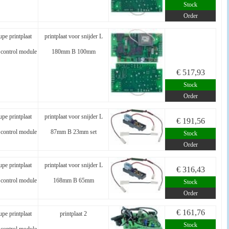
Stock
Order
pe printplaat
printplaat voor snijder L
control module
180mm B 100mm
€ 517,93
Stock
Order
pe printplaat
printplaat voor snijder L
€ 191,56
control module
87mm B 23mm set
Stock
Order
pe printplaat
printplaat voor snijder L
€ 316,43
control module
168mm B 65mm
Stock
Order
€ 161,76
pe printplaat
printplaat 2
Stock