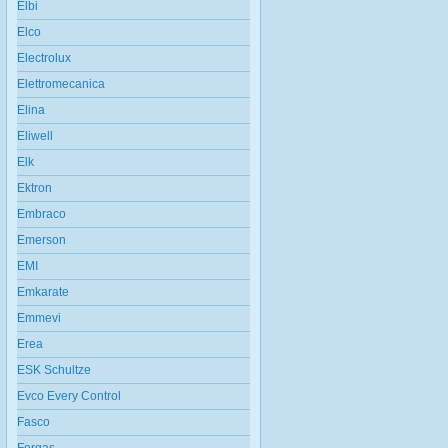
Elbi
Elco
Electrolux
Elettromecanica
Elina
Eliwell
Elk
Ektron
Embraco
Emerson
EMI
Emkarate
Emmevi
Erea
ESK Schultze
Evco Every Control
Fasco