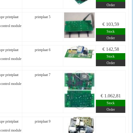
Order
pe printplaat
printplaat 5
€ 103,59
control module
Stock
Order
€ 142,58
pe printplaat
printplaat 6
Stock
control module
Order
pe printplaat
printplaat 7
control module
€ 1.062,81
Stock
Order
pe printplaat
printplaat 9
control module