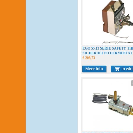
EGO 55.13 SERIE SAFETY 
SICHERHEITSTHERMOSTAT
MAXIMAALTHERMOSTAAT
€ 208,73