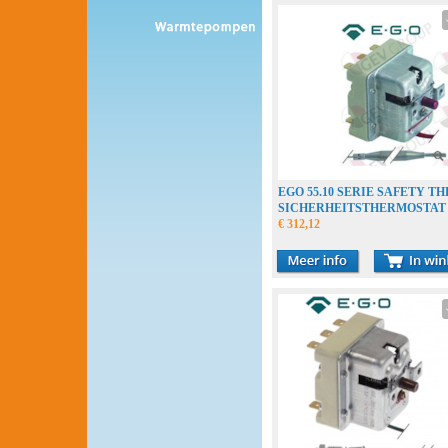
EGO 55.10 SERIE SAFETY 
SICHERHEITSTHERMOSTAT
MAXIMAALTHERMOSTAAT
€ 312,12