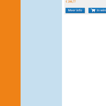
THERMOSTAT REGELTHER
€ 200,77