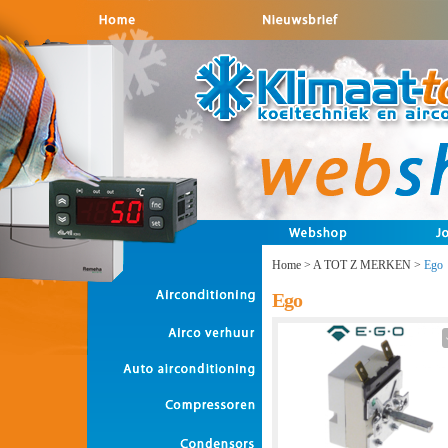
Home
>
A TOT Z MERKEN
>
Ego
Ego