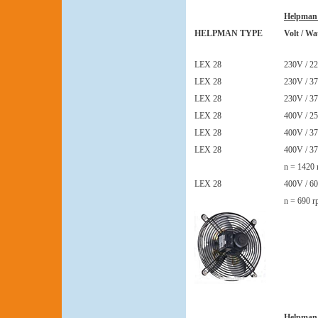
Helpman
HELPMAN TYPE
Volt / Wa
LEX 28
230V / 22
LEX 28
230V / 37
LEX 28
230V / 37
LEX 28
400V / 25
LEX 28
400V / 37
LEX 28
400V / 37
n = 1420
LEX 28
400V / 60
n = 690 
Helpman