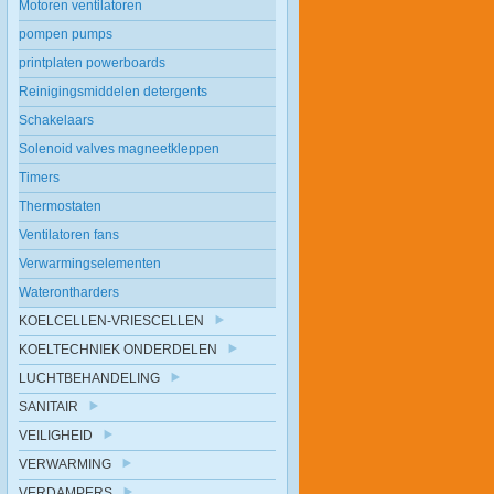
Motoren ventilatoren
pompen pumps
printplaten powerboards
Reinigingsmiddelen detergents
Schakelaars
Solenoid valves magneetkleppen
Timers
Thermostaten
Ventilatoren fans
Verwarmingselementen
Waterontharders
KOELCELLEN-VRIESCELLEN
KOELTECHNIEK ONDERDELEN
LUCHTBEHANDELING
SANITAIR
VEILIGHEID
VERWARMING
VERDAMPERS