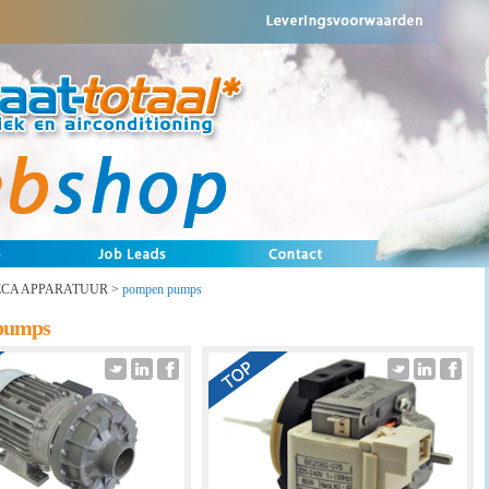
CA APPARATUUR
>
pompen pumps
pumps