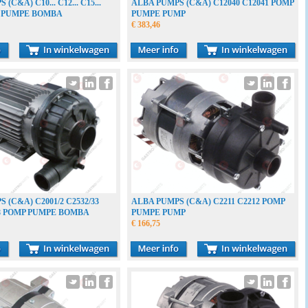
(C&A) C10... C12... C15...
ALBA PUMPS (C&A) C12040 C12041 POMP
MP PUMPE BOMBA
PUMPE PUMP
€ 383,46
 (C&A) C2001/2 C2532/33
ALBA PUMPS (C&A) C2211 C2212 POMP
68 POMP PUMPE BOMBA
PUMPE PUMP
€ 166,75