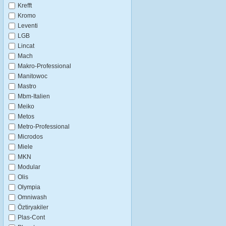
Krefft
Kromo
Leventi
LGB
Lincat
Mach
Makro-Professional
Manitowoc
Mastro
Mbm-Italien
Meiko
Metos
Metro-Professional
Microdos
Miele
MKN
Modular
Olis
Olympia
Omniwash
Öztiryakiler
Plas-Cont