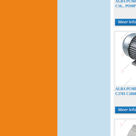
ALBA PUMPS 
C16... PO
ALBA PUMPS
C2701 C28