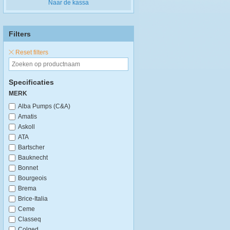
Naar de kassa
Filters
Reset filters
Specificaties
MERK
Alba Pumps (C&A)
Amatis
Askoll
ATA
Bartscher
Bauknecht
Bonnet
Bourgeois
Brema
Brice-Italia
Ceme
Classeq
Colged