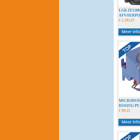
LGB ZF120
AFVOERPO
€ 1.291,87
MICRODOS
DOSING PUM
€ 99,55