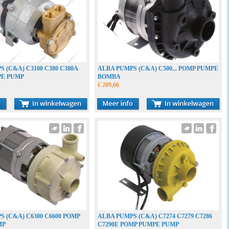
 (C&A) C3100 C380 C380A
ALBA PUMPS (C&A) C500... POMP PUMPE
PE PUMP
BOMBA
€ 209,66
 (C&A) C6300 C6600 POMP
ALBA PUMPS (C&A) C7274 C7279 C7286
MP
C7290E POMP PUMPE PUMP