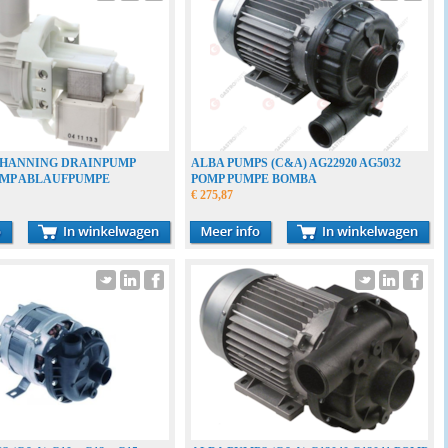
 HANNING DRAINPUMP
ALBA PUMPS (C&A) AG22920 AG5032
MP ABLAUFPUMPE
POMP PUMPE BOMBA
€ 275,87