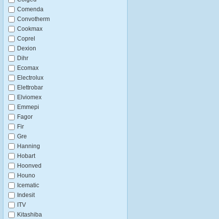
Comenda
Convotherm
Cookmax
Coprel
Dexion
Dihr
Ecomax
Electrolux
Elettrobar
Elviomex
Emmepi
Fagor
Fir
Gre
Hanning
Hobart
Hoonved
Houno
Icematic
Indesit
ITV
Kitashiba