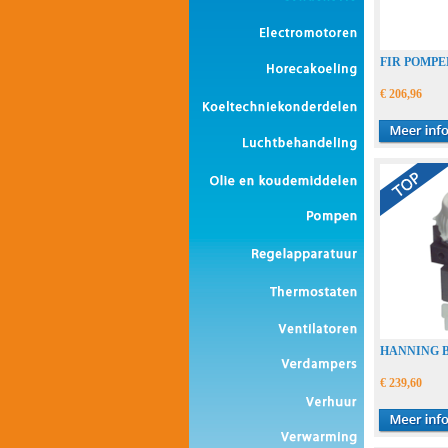
FIR POMPE
€ 206,96
HANNING B
€ 239,60