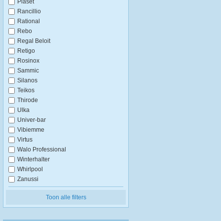
Plaset
Rancillio
Rational
Rebo
Regal Beloit
Retigo
Rosinox
Sammic
Silanos
Teikos
Thirode
Ulka
Univer-bar
Vibiemme
Virtus
Walo Professional
Winterhalter
Whirlpool
Zanussi
Toon alle filters