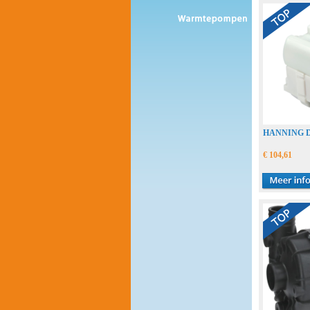
HANNING D
€ 104,61