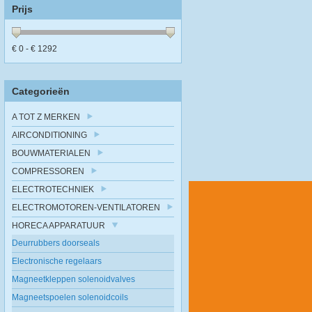
Prijs
€
0
- €
1292
Categorieën
A TOT Z MERKEN
AIRCONDITIONING
BOUWMATERIALEN
COMPRESSOREN
ELECTROTECHNIEK
ELECTROMOTOREN-VENTILATOREN
HORECA APPARATUUR
Deurrubbers doorseals
Electronische regelaars
Magneetkleppen solenoidvalves
Magneetspoelen solenoidcoils