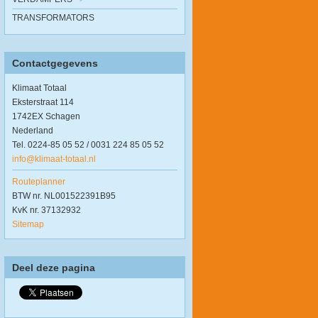
TRANSFORMATORS
Contactgegevens
Klimaat Totaal
Eksterstraat 114
1742EX Schagen
Nederland
Tel. 0224-85 05 52 / 0031 224 85 05 52
info@klimaat-totaal.nl
Routeplanner
BTW nr. NL001522391B95
KvK nr. 37132932
Sitemap
Deel deze pagina