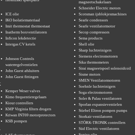
magneetschakelaars
Schneider Electric motors
ICE olie
Scotsman ijsblokjesmachines
IKO Isolatiemateriaal
Searle condensors
Imit thermostat thermostaat
Searle ventilatormotor
Inatherm boxventilatoren
Secop compressors
Inficon lekdetectie
Sema products
Intergas CV ketels
Shell olie
Sharp luchtreinigers
Siemens electromotoren
Johnson Controls
Sika thermometers
waterregelventielen
Sirai magneetspoel solenoidcoil
John Guest afsluiters
Sisme motors
John Guest fittingen
SMEN Ventilatormotoren
K
Soehnle luchtreinigers
Kemper Weser valves
Soga electromotoren
Kimo frequentieregelaars
Soler & Palau ventilatoren
Kiour controllers
Sporlan expansieventielen
KMP Virginia filters drogers
Stiebel Eltron pompen pumps
Kriwan INT69 motorprotectors
Storkair ventilatoren
KSB pompen
STÖRK-TRONIK controllers
Süd Electric ventilatoren
L
Suniso olie