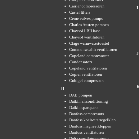
Carrier compressoren
I
Castel filters
Ceme valves pumps
Charles Austen pompen
Chaysol LBH kast
Chaysol ventilatoren
Clage warmwatertoestel
Commonwealth ventilatoren
J
Copeland compressoren
Condensators
Copeland ventilatoren
Coprel ventilatoren
Cubigel compressors
D
DAB pompen
Daikin airconditioning
Daikin spareparts
Danfoss compressors
Danfoss koelwaterregelklep
Danfoss magneetkleppen
Danfoss ventilatoren
Delta ventilatormotoren