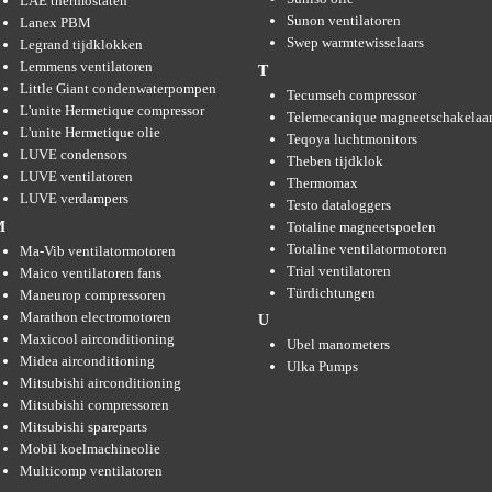
LAE thermostaten
Sunon ventilatoren
Lanex PBM
Swep warmtewisselaars
Legrand tijdklokken
Lemmens ventilatoren
T
Little Giant condenwaterpompen
Tecumseh compressor
L'unite Hermetique compressor
Telemecanique magneetschakelaar
L'unite Hermetique olie
Teqoya luchtmonitors
LUVE condensors
Theben tijdklok
LUVE ventilatoren
Thermomax
LUVE verdampers
Testo dataloggers
Totaline magneetspoelen
M
Totaline ventilatormotoren
Ma-Vib ventilatormotoren
Trial ventilatoren
Maico ventilatoren fans
Türdichtungen
Maneurop compressoren
Marathon electromotoren
U
Maxicool airconditioning
Ubel manometers
Midea airconditioning
Ulka Pumps
Mitsubishi airconditioning
Mitsubishi compressoren
Mitsubishi spareparts
Mobil koelmachineolie
Multicomp ventilatoren