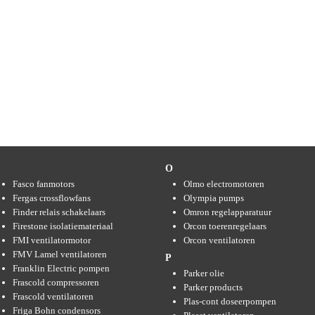
F
O
Fasco fanmotors
Olmo electromotoren
Fergas crossflowfans
Olympia pumps
Finder relais schakelaars
Omron regelapparatuur
Firestone isolatiemateriaal
Orcon toerenregelaars
FMI ventilatormotor
Orcon ventilatoren
FMV Lamel ventilatoren
P
Franklin Electric pompen
Parker olie
Frascold compressoren
Parker products
Frascold ventilatoren
Plas-cont doseerpompen
Friga Bohn condensors