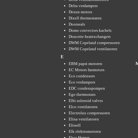
Delta verdampers
Dexun motors
Dixell thermostaten
Doorseals
Domo convectors kachels
Doucette heatexchangers
DWM Copeland compressoren
DWM Copeland ventilatoren
E
EBM papst motoren
EC Motors fanmotors
Eco condensors
Eco verdampers
EDC condenspompen
Ego thermostats
Elbi solenoid valves
Elco ventilatoren
Electrolux compressoren
Elina ventilatoren
Eliwell
Elk elektromotoren
Elwa Hotrun