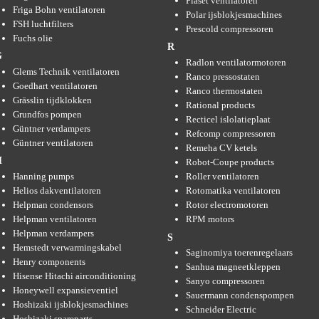
Plaset ventilatoren
Friga Bohn ventilatoren
Polar ijsblokjesmachines
FSH luchtfilters
Prescold compressoren
Fuchs olie
R
G
Radlon ventilatormotoren
Glems Technik ventilatoren
Ranco pressostaten
Goedhart ventilatoren
Ranco thermostaten
Grässlin tijdklokken
Rational products
Grundfos pompen
Recticel islolatieplaat
Güntner verdampers
Refcomp compressoren
Güntner ventilatoren
Remeha CV ketels
H
Robot-Coupe products
Hanning pumps
Roller ventilatoren
Helios dakventilatoren
Rotomatika ventilatoren
Helpman condensors
Rotor electromotoren
Helpman ventilatoren
RPM motors
Helpman verdampers
S
Hemstedt verwarmingskabel
Saginomiya toerenregelaars
Henry components
Sanhua magneetkleppen
Hisense Hitachi airconditioning
Sanyo compressoren
Honeywell expansieventiel
Sauermann condenspompen
Hoshizaki ijsblokjesmachines
Schneider Electric
Hoshizaki spareparts