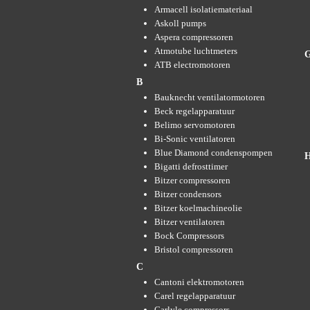
Armacell isolatiemateriaal
Askoll pumps
Aspera compressoren
Atmotube luchtmeters
ATB electromotoren
B
Bauknecht ventilatormotoren
Beck regelapparatuur
Belimo servomotoren
Bi-Sonic ventilatoren
Blue Diamond condenspompen
Bigatti defrosttimer
Bitzer compressoren
Bitzer condensors
Bitzer koelmachineolie
Bitzer ventilatoren
Bock Compressors
Bristol compressoren
C
Cantoni elektromotoren
Carel regelapparatuur
Carlyle compressors