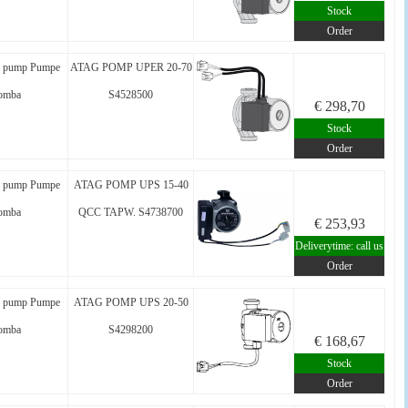
Stock
Order
 pump Pumpe
ATAG POMP UPER 20-70
omba
S4528500
€ 298,70
Stock
Order
 pump Pumpe
ATAG POMP UPS 15-40
omba
QCC TAPW. S4738700
€ 253,93
Deliverytime: call us
Order
 pump Pumpe
ATAG POMP UPS 20-50
omba
S4298200
€ 168,67
Stock
Order