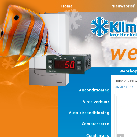
Home
>
VER
20-50 / UPR 1