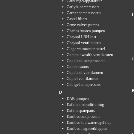
Carel regelapparatuur
Carlyle compressors
Carrier compressoren
I
Castel filters
Ceme valves pumps
Charles Austen pompen
Chaysol LBH kast
Chaysol ventilatoren
Clage warmwatertoestel
Commonwealth ventilatoren
J
Copeland compressoren
Condensators
Copeland ventilatoren
Coprel ventilatoren
Cubigel compressors
D
DAB pompen
Daikin airconditioning
Daikin spareparts
Danfoss compressors
Danfoss koelwaterregelklep
Danfoss magneetkleppen