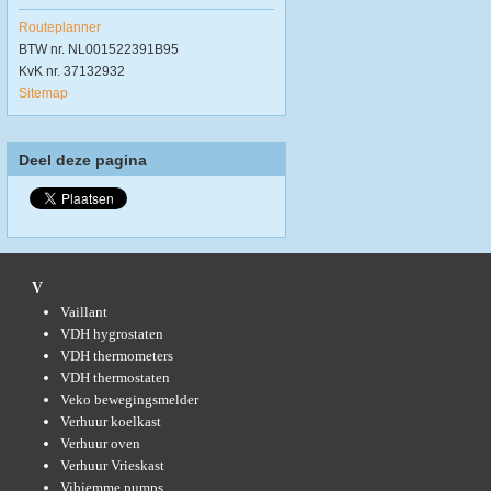
Routeplanner
BTW nr. NL001522391B95
KvK nr. 37132932
Sitemap
Deel deze pagina
V
Vaillant
VDH hygrostaten
VDH thermometers
VDH thermostaten
Veko bewegingsmelder
Verhuur koelkast
Verhuur oven
Verhuur Vrieskast
Vibiemme pumps