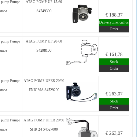
 pump Pumpe
ATAG POMP UP 15-60
omba
S4749300
€ 188,37
Deliverytime: call us
Order
 pump Pumpe
ATAG POMP UP 20-60
omba
S4298100
€ 161,78
Stock
Order
 pump Pumpe
ATAG POMP UPER 20/60
omba
ENIGMA S4529200
€ 263,07
Stock
Order
 pump Pumpe
ATAG POMP UPER 20/60
omba
SHR 24 S4527000
€ 263,07