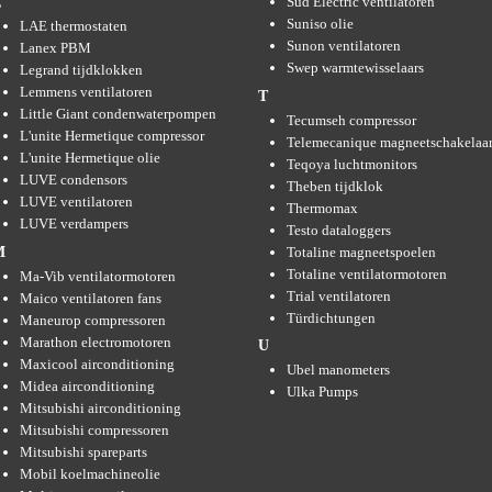
Süd Electric ventilatoren
L
Suniso olie
LAE thermostaten
Sunon ventilatoren
Lanex PBM
Swep warmtewisselaars
Legrand tijdklokken
Lemmens ventilatoren
T
Little Giant condenwaterpompen
Tecumseh compressor
L'unite Hermetique compressor
Telemecanique magneetschakelaar
L'unite Hermetique olie
Teqoya luchtmonitors
LUVE condensors
Theben tijdklok
LUVE ventilatoren
Thermomax
LUVE verdampers
Testo dataloggers
Totaline magneetspoelen
M
Totaline ventilatormotoren
Ma-Vib ventilatormotoren
Trial ventilatoren
Maico ventilatoren fans
Türdichtungen
Maneurop compressoren
Marathon electromotoren
U
Maxicool airconditioning
Ubel manometers
Midea airconditioning
Ulka Pumps
Mitsubishi airconditioning
Mitsubishi compressoren
Mitsubishi spareparts
Mobil koelmachineolie