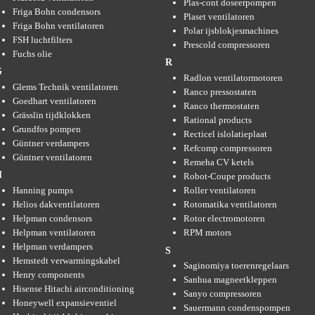
Plas-cont doseerpompen
Friga Bohn condensors
Plaset ventilatoren
Friga Bohn ventilatoren
Polar ijsblokjesmachines
FSH luchtfilters
Prescold compressoren
Fuchs olie
R
G
Radlon ventilatormotoren
Glems Technik ventilatoren
Ranco pressostaten
Goedhart ventilatoren
Ranco thermostaten
Grässlin tijdklokken
Rational products
Grundfos pompen
Recticel islolatieplaat
Güntner verdampers
Refcomp compressoren
Güntner ventilatoren
Remeha CV ketels
H
Robot-Coupe products
Hanning pumps
Roller ventilatoren
Helios dakventilatoren
Rotomatika ventilatoren
Helpman condensors
Rotor electromotoren
Helpman ventilatoren
RPM motors
Helpman verdampers
S
Hemstedt verwarmingskabel
Saginomiya toerenregelaars
Henry components
Sanhua magneetkleppen
Hisense Hitachi airconditioning
Sanyo compressoren
Honeywell expansieventiel
Sauermann condenspompen