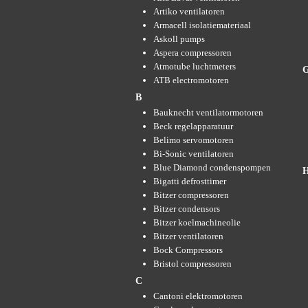
Artiko ventilatoren
Armacell isolatiemateriaal
Askoll pumps
Aspera compressoren
Atmotube luchtmeters
ATB electromotoren
B
Bauknecht ventilatormotoren
Beck regelapparatuur
Belimo servomotoren
Bi-Sonic ventilatoren
Blue Diamond condenspompen
Bigatti defrosttimer
Bitzer compressoren
Bitzer condensors
Bitzer koelmachineolie
Bitzer ventilatoren
Bock Compressors
Bristol compressoren
C
Cantoni elektromotoren