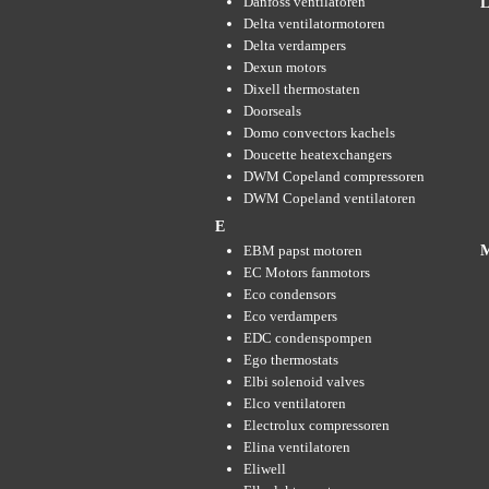
Danfoss ventilatoren
Delta ventilatormotoren
Delta verdampers
Dexun motors
Dixell thermostaten
Doorseals
Domo convectors kachels
Doucette heatexchangers
DWM Copeland compressoren
DWM Copeland ventilatoren
E
EBM papst motoren
EC Motors fanmotors
Eco condensors
Eco verdampers
EDC condenspompen
Ego thermostats
Elbi solenoid valves
Elco ventilatoren
Electrolux compressoren
Elina ventilatoren
Eliwell