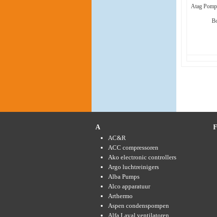
Atag Pomp
B
A
AC&R
ACC compressoren
Ako electronic controllers
Argo luchtreinigers
Alba Pumps
Alco apparatuur
Arthermo
Aspen condenspompen
Alfa Laval ventilatoren