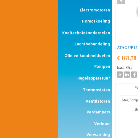
ATAG UP 15-5
€ 161,78
Excl. VAT
Va
Atag Pomp
B