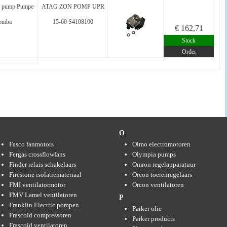
 pump Pumpe
ATAG ZON POMP UPR
omba
15-60 S4108100
€ 162,71
Stock
Order
F
O
Fasco fanmotors
Olmo electromotoren
Fergas crossflowfans
Olympia pumps
Finder relais schakelaars
Omron regelapparatuur
Firestone isolatiemateriaal
Orcon toerenregelaars
FMI ventilatormotor
Orcon ventilatoren
FMV Lamel ventilatoren
P
Franklin Electric pompen
Parker olie
Frascold compressoren
Parker products
Frascold ventilatoren