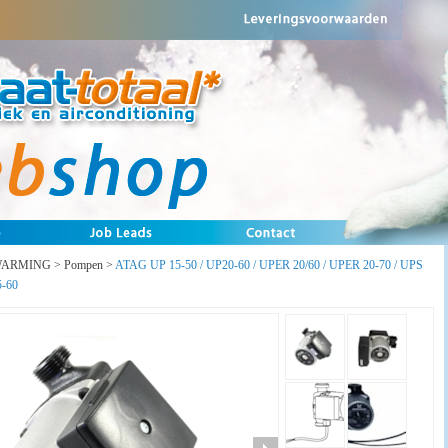
WARMING
>
Pompen
>
ATAG UP 15-50 / UP20-60 / UPER 20/60 / UPER 20-70 / UPS
5-60