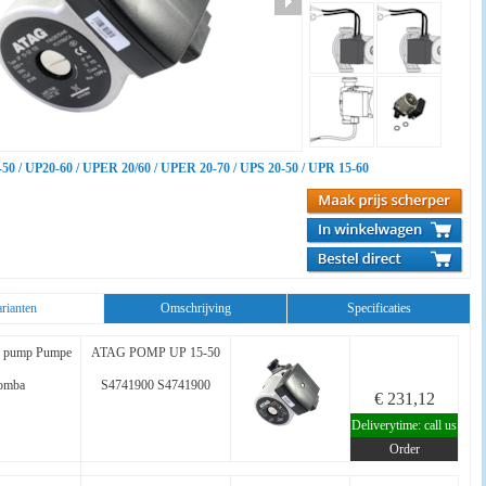
0 / UP20-60 / UPER 20/60 / UPER 20-70 / UPS 20-50 / UPR 15-60
rianten
Omschrijving
Specificaties
 pump Pumpe
ATAG POMP UP 15-50
omba
S4741900 S4741900
€ 231,12
Deliverytime: call us
Order