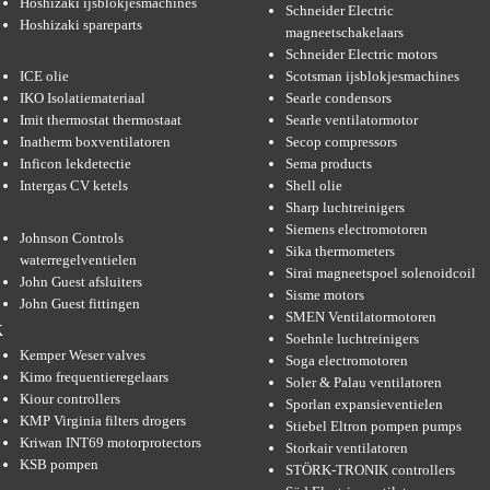
Hoshizaki ijsblokjesmachines
Schneider Electric
Hoshizaki spareparts
magneetschakelaars
Schneider Electric motors
ICE olie
Scotsman ijsblokjesmachines
IKO Isolatiemateriaal
Searle condensors
Imit thermostat thermostaat
Searle ventilatormotor
Inatherm boxventilatoren
Secop compressors
Inficon lekdetectie
Sema products
Intergas CV ketels
Shell olie
Sharp luchtreinigers
Siemens electromotoren
Johnson Controls
Sika thermometers
waterregelventielen
Sirai magneetspoel solenoidcoil
John Guest afsluiters
Sisme motors
John Guest fittingen
SMEN Ventilatormotoren
K
Soehnle luchtreinigers
Kemper Weser valves
Soga electromotoren
Kimo frequentieregelaars
Soler & Palau ventilatoren
Kiour controllers
Sporlan expansieventielen
KMP Virginia filters drogers
Stiebel Eltron pompen pumps
Kriwan INT69 motorprotectors
Storkair ventilatoren
KSB pompen
STÖRK-TRONIK controllers