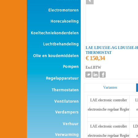
LAE LDU151E-AG LDU151E
THERMOSTAT
€ 150,34
Excl.BTW
Varianten
LAE electronic controller
L
electronische regelaar Regler
e
LAE electronic controller
LD
electronische regelaar Regler
e