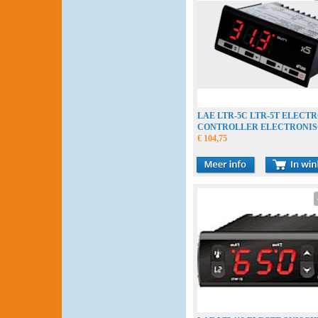
LAE LTR-5C LTR-5T ELECT
CONTROLLER ELECTRONI
REGELAAR THERMOSTAT
€ 104,75