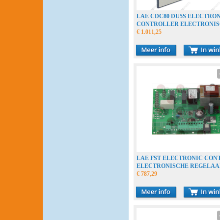
LAE CDC80 DU5S ELECTRO
CONTROLLER ELECTRONI
REGELAAR THERMOSTAT
€ 1.011,25
LAE FST ELECTRONIC CON
ELECTRONISCHE REGELAA
THERMOSTAT
€ 787,29