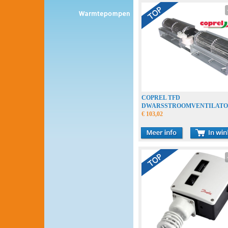
COPREL TFD
DWARSSTROOMVENTILAT
RADIALFAN RADIALLÜFTE
€ 103,02