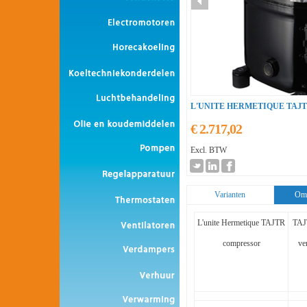
L'UNITE HERMETIQUE TAJ
€ 2.717,02
Excl. BTW
Varianten
Oms
L'unite Hermetique TAJTR
TAJ
compressor
ve