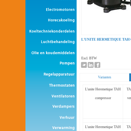
L'UNITE HERMETIQUE TAH
Excl. BTW
Varianten
L'unite Heremetique TAH
TA
compressor
ve
L'unite Heremetique TAH
TA