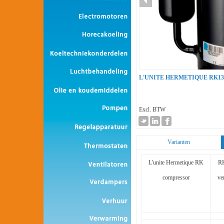
L'UNITE HERMETIQUE RK1
Excl. BTW
Varianten
L'unite Hermetique RK
RK
compressor
ve