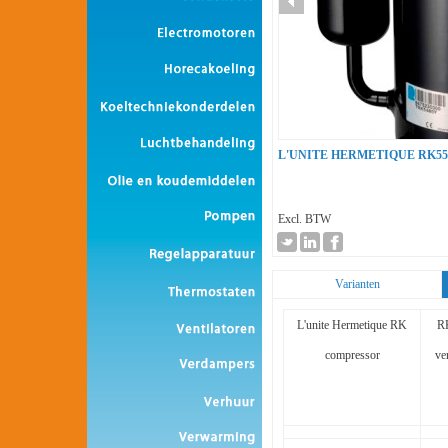
L'UNITE HERMETIQUE RK5
Excl. BTW
Varianten
L'unite Hermetique RK
R
compressor
ve