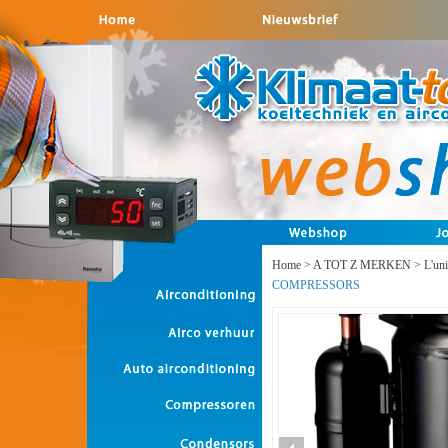
Home
>
A TOT Z MERKEN
>
L'un
COMPRESSORS