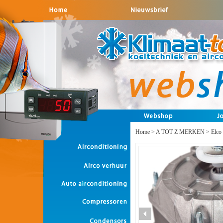
Home
>
A TOT Z MERKEN
>
Elco