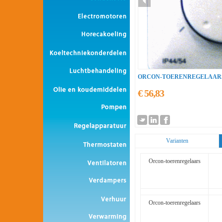
ORCON-TOERENREGELAAR
€ 56,83
Varianten
Orcon-toerenregelaars
Orcon-toerenregelaars