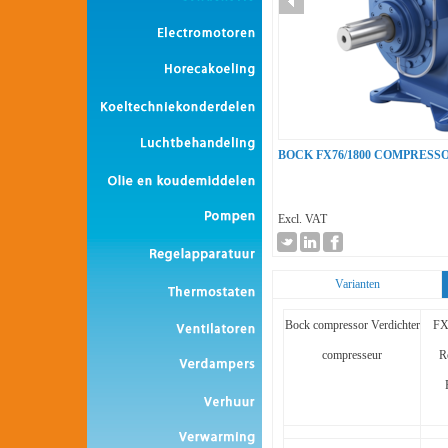
BOCK FX76/1800 COMPRES
Excl. VAT
Varianten
Bock compressor Verdichter
FX
compresseur
R