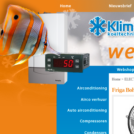
Home
>
ELEC
Friga Bo