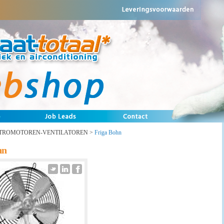
TROMOTOREN-VENTILATOREN
>
Friga Bohn
hn