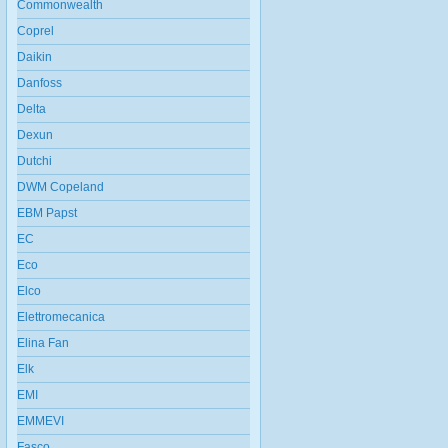
Commonwealth
Coprel
Daikin
Danfoss
Delta
Dexun
Dutchi
DWM Copeland
EBM Papst
EC
Eco
Elco
Elettromecanica
Elina Fan
Elk
EMI
EMMEVI
Fasco