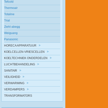
Tefcold
Thermoair
Totaline
Trial
Ziehl-abegg
Weiguang
Panasonic
HORECA APPARATUUR
KOELCELLEN-VRIESCELLEN
KOELTECHNIEK ONDERDELEN
LUCHTBEHANDELING
SANITAIR
VEILIGHEID
VERWARMING
VERDAMPERS
TRANSFORMATORS