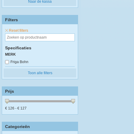
Naar de kassa
Filters
Reset filters
Specificaties
MERK
Friga Bohn
Toon alle filters
Prijs
€
126
- €
127
Categorieën