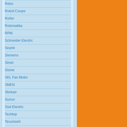
Rebo
Robot Coupe
Roller
Rotomatika
RPM
Schneider Electric
Searle
Siemens
Simel
Sisme
SKL Fan Motor
SMEN
Storkair
Sunon
Süd-Electric
Techtop
Tecumseh