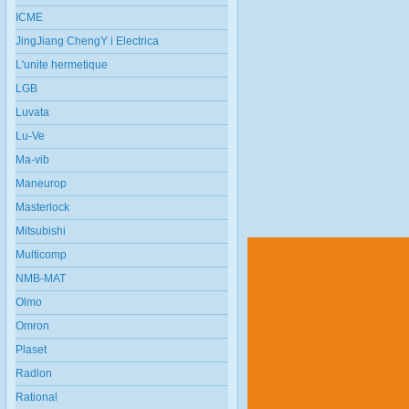
ICME
JingJiang ChengY i Electrica
L'unite hermetique
LGB
Luvata
Lu-Ve
Ma-vib
Maneurop
Masterlock
Mitsubishi
Multicomp
NMB-MAT
Olmo
Omron
Plaset
Radlon
Rational