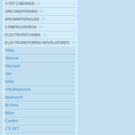
A TOT Z MERKEN
AIRCONDITIONING
BOUWMATERIALEN
COMPRESSOREN
ELECTROTECHNIEK
ELECTROMOTOREN-VENTILATOREN
Adda
Alexmar
Alfa laval
Atel
Artiko
ATB-Bauknecht
Bauknecht
BI Sonic
Bitzer
Cantoni
C.E.SET