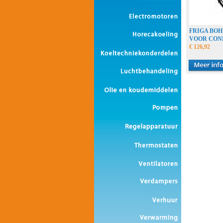
FRIGA BO
VOOR CON
€ 126,92