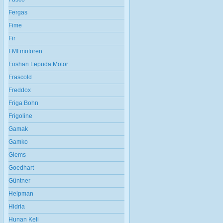
Fergas
Fime
Fir
FMI motoren
Foshan Lepuda Motor
Frascold
Freddox
Friga Bohn
Frigoline
Gamak
Gamko
Glems
Goedhart
Güntner
Helpman
Hidria
Hunan Keli