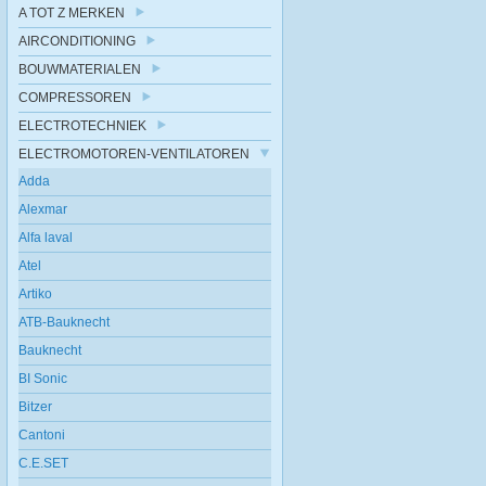
A TOT Z MERKEN
AIRCONDITIONING
BOUWMATERIALEN
COMPRESSOREN
ELECTROTECHNIEK
ELECTROMOTOREN-VENTILATOREN
Adda
Alexmar
Alfa laval
Atel
Artiko
ATB-Bauknecht
Bauknecht
BI Sonic
Bitzer
Cantoni
C.E.SET