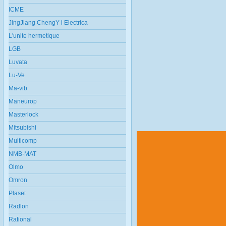
ICME
JingJiang ChengY i Electrica
L'unite hermetique
LGB
Luvata
Lu-Ve
Ma-vib
Maneurop
Masterlock
Mitsubishi
Multicomp
NMB-MAT
Olmo
Omron
Plaset
Radlon
Rational