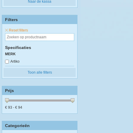
Naar de kassa
Filters
Reset filters
Specificaties
MERK
Artiko
Toon alle filters
Prijs
€
93
- €
94
Categorieën