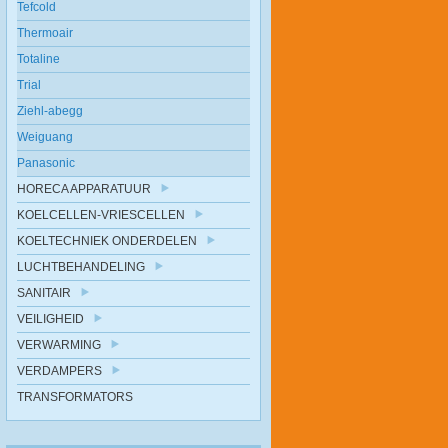
Tefcold
Thermoair
Totaline
Trial
Ziehl-abegg
Weiguang
Panasonic
HORECA APPARATUUR
KOELCELLEN-VRIESCELLEN
KOELTECHNIEK ONDERDELEN
LUCHTBEHANDELING
SANITAIR
VEILIGHEID
VERWARMING
VERDAMPERS
TRANSFORMATORS