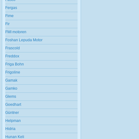
Fergas
Fime
Fir
FMI motoren
Foshan Lepuda Motor
Frascold
Freddox
Friga Bohn
Frigoline
Gamak
Gamko
Glems
Goedhart
Güntner
Helpman
Hidria
Hunan Keli