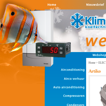
Home
>
ELEC
Artiko