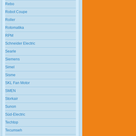
Rebo
Robot Coupe
Roller
Rotomatika
RPM
Schneider Electric
Searle
Siemens
Simel
Sisme
SKL Fan Motor
SMEN
Storkair
Sunon
Süd-Electric
Techtop
Tecumseh