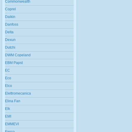
Commonwealth
Coprel
Daikin
Danfoss
Delta
Dexun
Dutchi
DWM Copeland
EBM Papst
EC
Eco
Elco
Elettromecanica
Elina Fan
Elk
EMI
EMMEVI
Fasco