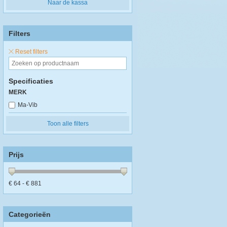
Naar de kassa
Filters
Reset filters
Specificaties
MERK
Ma-Vib
Toon alle filters
Prijs
€
64
- €
881
Categorieën