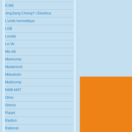
ICME
JingJiang ChengY i Electrica
L'unite hermetique
LGB
Luvata
Lu-Ve
Ma-vib
Maneurop
Masterlock
Mitsubishi
Multicomp
NMB-MAT
Olmo
Omron
Plaset
Radlon
Rational