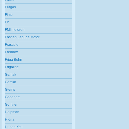
Fergas
Fime
Fir
FMI motoren
Foshan Lepuda Motor
Frascold
Freddox
Friga Bohn
Frigoline
Gamak
Gamko
Glems
Goedhart
Güntner
Helpman
Hidria
Hunan Keli