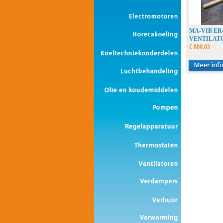
MA-VIB E
VENTILAT
€ 880,03