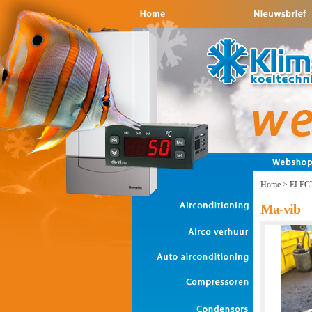
Home
>
ELEC
Ma-vib