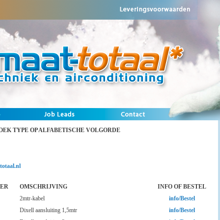
EK TYPE OP ALFABETISCHE VOLGORDE
otaal.nl
ER
OMSCHRIJVING
INFO OF BESTEL
2mtr-kabel
info/Bestel
Dixell aansluiting 1,5mtr
info/Bestel