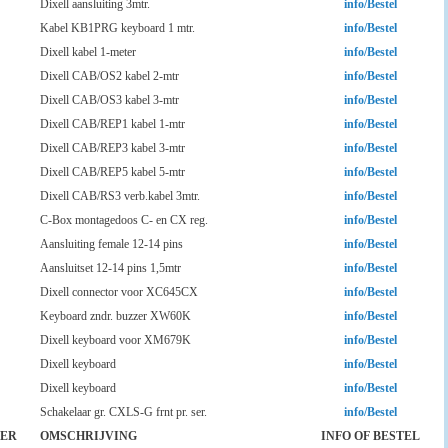
Dixell aansluiting 3mtr.
info/Bestel
Kabel KB1PRG keyboard 1 mtr.
info/Bestel
Dixell kabel 1-meter
info/Bestel
Dixell CAB/OS2 kabel 2-mtr
info/Bestel
Dixell CAB/OS3 kabel 3-mtr
info/Bestel
Dixell CAB/REP1 kabel 1-mtr
info/Bestel
Dixell CAB/REP3 kabel 3-mtr
info/Bestel
Dixell CAB/REP5 kabel 5-mtr
info/Bestel
Dixell CAB/RS3 verb.kabel 3mtr.
info/Bestel
C-Box montagedoos C- en CX reg.
info/Bestel
Aansluiting female 12-14 pins
info/Bestel
Aansluitset 12-14 pins 1,5mtr
info/Bestel
Dixell connector voor XC645CX
info/Bestel
Keyboard zndr. buzzer XW60K
info/Bestel
Dixell keyboard voor XM679K
info/Bestel
Dixell keyboard
info/Bestel
Dixell keyboard
info/Bestel
Schakelaar gr. CXLS-G frnt pr. ser.
info/Bestel
ER
OMSCHRIJVING
INFO OF BESTEL