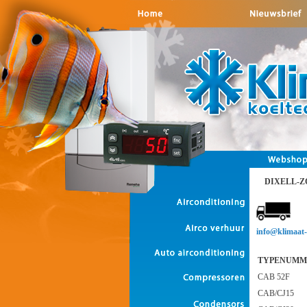
DIXELL-ZO
info@klimaat-t
TYPENUMM
CAB 52F
CAB/CJ15