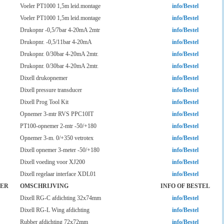
Voeler PT1000 1,5m leid.montage
info/Bestel
Voeler PT1000 1,5m leid.montage
info/Bestel
Drukopnr -0,5/7bar 4-20mA 2mtr
info/Bestel
Drukopnr. -0,5/11bar 4-20mA
info/Bestel
Drukopnr. 0/30bar 4-20mA 2mtr.
info/Bestel
Drukopnr. 0/30bar 4-20mA 2mtr.
info/Bestel
Dixell drukopnemer
info/Bestel
Dixell pressure transducer
info/Bestel
Dixell Prog Tool Kit
info/Bestel
Opnemer 3-mtr RVS PPC10IT
info/Bestel
PT100-opnemer 2-mtr -50/+180
info/Bestel
Opnemer 3-m. 0/+350 vetrotex
info/Bestel
Dixell opnemer 3-meter -50/+180
info/Bestel
Dixell voeding voor XJ200
info/Bestel
Dixell regelaar interface XDL01
info/Bestel
ER
OMSCHRIJVING
INFO OF BESTEL
Dixell RG-C afdichting 32x74mm
info/Bestel
Dixell RG-L Wing afdichting
info/Bestel
Rubber afdichting 72x72mm
info/Bestel