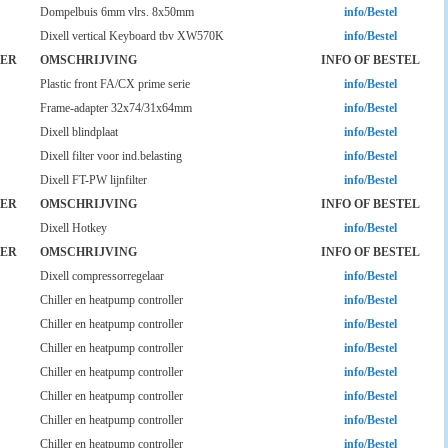
Dompelbuis 6mm vlrs. 8x50mm
info/Bestel
Dixell vertical Keyboard tbv XW570K
info/Bestel
ER
OMSCHRIJVING
INFO OF BESTEL
Plastic front FA/CX prime serie
info/Bestel
Frame-adapter 32x74/31x64mm
info/Bestel
Dixell blindplaat
info/Bestel
Dixell filter voor ind.belasting
info/Bestel
Dixell FT-PW lijnfilter
info/Bestel
ER
OMSCHRIJVING
INFO OF BESTEL
Dixell Hotkey
info/Bestel
ER
OMSCHRIJVING
INFO OF BESTEL
Dixell compressorregelaar
info/Bestel
Chiller en heatpump controller
info/Bestel
Chiller en heatpump controller
info/Bestel
Chiller en heatpump controller
info/Bestel
Chiller en heatpump controller
info/Bestel
Chiller en heatpump controller
info/Bestel
Chiller en heatpump controller
info/Bestel
Chiller en heatpump controller
info/Bestel