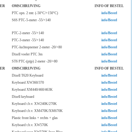
ER
OMSCHRIJVING
INFO OF BESTEL
PTC opn. 2 mtr. (-50°C/+150°C)
info/Bestel
S6S PTC-5-meter -55/+140
info/Bestel
PTC-2-meter -55/+140
info/Bestel
PTC-3-meter -55/+140
info/Bestel
PTC-luchtopnemer 2-meter -20/+80
info/Bestel
Dixell voeler PTC 3m
info/Bestel
ST6 PTC-(pijp) 2-meter -20/+80
info/Bestel
ER
OMSCHRIJVING
INFO OF BESTEL
Dixell T620 Keyboard
info/Bestel
Keyboard XW360/370
info/Bestel
Keyboard XM440/460/463K
info/Bestel
Dixell keyboard
info/Bestel
Keyboard t.b.v. XW240K/270K
info/Bestel
Keyboard t.b.v. XM470K/XM670K
info/Bestel
Plastic front links + rechts + glas
info/Bestel
Keyboard t.b.v. XW570K
info/Bestel