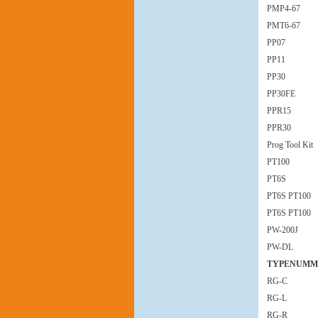
PMP4-67
PMT6-67
PP07
PP11
PP30
PP30FE
PPR15
PPR30
Prog Tool Kit
PT100
PT6S
PT6S PT100
PT6S PT100
PW-200J
PW-DL
TYPENUMM
RG-C
RG-L
RG-R