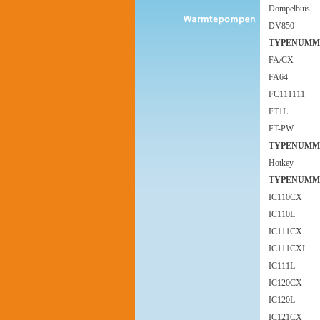
Dompelbuis
DV850
TYPENUMM
FA/CX
FA64
FC111111
FT1L
FT-PW
TYPENUMM
Hotkey
TYPENUMM
IC110CX
IC110L
IC111CX
IC111CXI
IC111L
IC120CX
IC120L
IC121CX