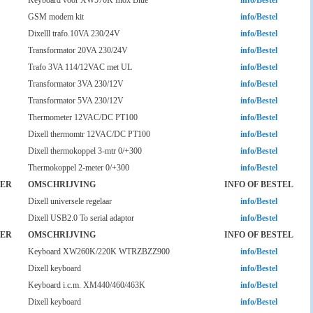
Keyboard voor XW570K Inox Blue
info/Bestel
GSM modem kit
info/Bestel
Dixelll trafo.10VA 230/24V
info/Bestel
Transformator 20VA 230/24V
info/Bestel
Trafo 3VA 114/12VAC met UL
info/Bestel
Transformator 3VA 230/12V
info/Bestel
Transformator 5VA 230/12V
info/Bestel
Thermometer 12VAC/DC PT100
info/Bestel
Dixell thermomtr 12VAC/DC PT100
info/Bestel
Dixell thermokoppel 3-mtr 0/+300
info/Bestel
Thermokoppel 2-meter 0/+300
info/Bestel
ER
OMSCHRIJVING
INFO OF BESTEL
Dixell universele regelaar
info/Bestel
Dixell USB2.0 To serial adaptor
info/Bestel
ER
OMSCHRIJVING
INFO OF BESTEL
Keyboard XW260K/220K WTRZBZZ900
info/Bestel
Dixell keyboard
info/Bestel
Keyboard i.c.m. XM440/460/463K
info/Bestel
Dixell keyboard
info/Bestel