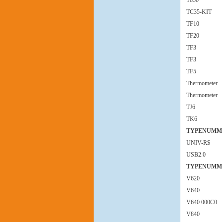
T850
TC35-KIT
TF10
TF20
TF3
TF3
TF5
Thermometer
Thermometer
TJ6
TK6
TYPENUMM
UNIV-R$
USB2.0
TYPENUMM
V620
V640
V640 000C0
V840