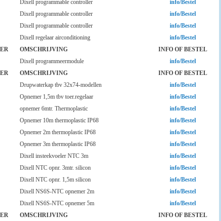
Dixell programmable controller
info/Bestel
Dixell programmable controller
info/Bestel
Dixell programmable controller
info/Bestel
Dixell regelaar airconditioning
info/Bestel
ER
OMSCHRIJVING
INFO OF BESTEL
Dixell programmeermodule
info/Bestel
ER
OMSCHRIJVING
INFO OF BESTEL
Drupwaterkap tbv 32x74-modellen
info/Bestel
Opnemer 1,5m tbv toer.regelaar
info/Bestel
opnemer 6mtr. Thermoplastic
info/Bestel
Opnemer 10m thermoplastic IP68
info/Bestel
Opnemer 2m thermoplastic IP68
info/Bestel
Opnemer 3m thermoplastic IP68
info/Bestel
Dixell insteekvoeler NTC 3m
info/Bestel
Dixell NTC opnr. 3mtr. silicon
info/Bestel
Dixell NTC opnr. 1,5m silicon
info/Bestel
Dixell NS6S-NTC opnemer 2m
info/Bestel
Dixell NS6S-NTC opnemer 5m
info/Bestel
ER
OMSCHRIJVING
INFO OF BESTEL