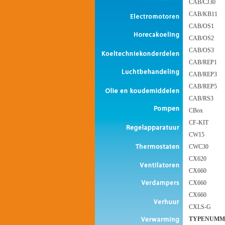
CAB/CJ30
CAB/KB11
CAB/OS1
CAB/OS2
CAB/OS3
CAB/REP1
CAB/REP3
CAB/REP5
CAB/RS3
CBox
CF-KIT
CW15
CWC30
CX620
CX660
CX660
CX660
CXLS-G
TYPENUMM