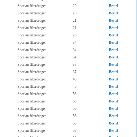
Sporlan filterdroger
20
Bestel
Sporlan filterdroger
20
Bestel
Sporlan filterdroger
21
Bestel
Sporlan filterdroger
21
Bestel
Sporlan filterdroger
26
Bestel
Sporlan filterdroger
34
Bestel
Sporlan filterdroger
34
Bestel
Sporlan filterdroger
34
Bestel
Sporlan filterdroger
37
Bestel
Sporlan filterdroger
37
Bestel
Sporlan filterdroger
40
Bestel
Sporlan filterdroger
40
Bestel
Sporlan filterdroger
56
Bestel
Sporlan filterdroger
56
Bestel
Sporlan filterdroger
56
Bestel
Sporlan filterdroger
56
Bestel
Sporlan filterdroger
56
Bestel
Sporlan filterdroger
57
Bestel