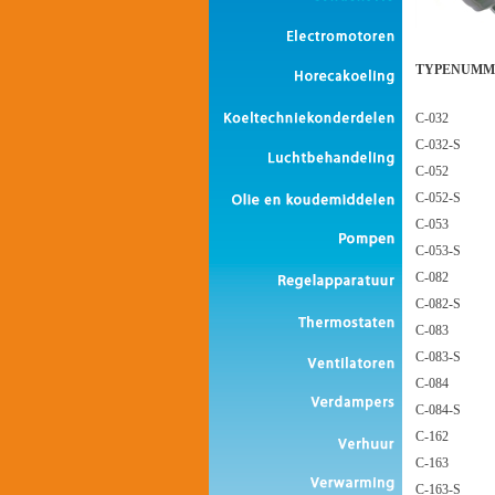
TYPENUMM
C-032
C-032-S
C-052
C-052-S
C-053
C-053-S
C-082
C-082-S
C-083
C-083-S
C-084
C-084-S
C-162
C-163
C-163-S