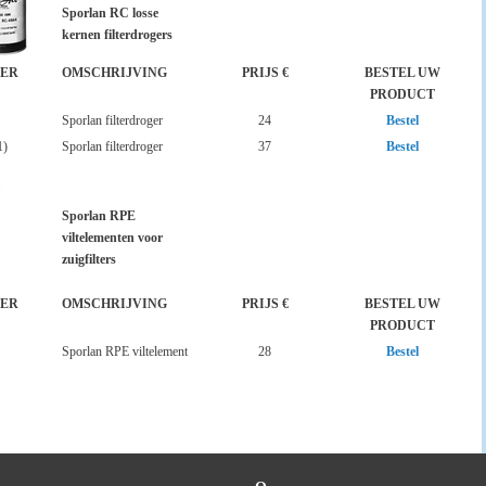
Sporlan RC losse
kernen filterdrogers
ER
OMSCHRIJVING
PRIJS €
BESTEL UW
PRODUCT
Sporlan filterdroger
24
Bestel
1)
Sporlan filterdroger
37
Bestel
Sporlan RPE
viltelementen voor
zuigfilters
ER
OMSCHRIJVING
PRIJS €
BESTEL UW
PRODUCT
Sporlan RPE viltelement
28
Bestel